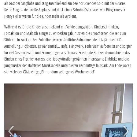
als Gast der Singflöhe und sang anschließend ein beeindruckendes Solo mit der Gitarre.
Keine Frage – der große Applaus und die kleinen Schoko-Osterhasen von Bürgermeister
Henry Heller waren für die Kinder mehr als verdient.
Während es für die Kinder anschließend mit Verkleidungsaktion, Kinderschminken,
Fotoaktion und Maltisch einiges zu entdecken gab, nutzten die Erwachsenen die Zeit zum
Stöbern. In zwei großen Fotoalben waren sämtliche Aufnahmen der letztjährigen KiD-
Ausstellung „Hofstetten, es war einmal… Höfe, Handwerk, Federvieh“ aufbereitet und sorgten
für viel Gesprächsstoff und Erinnerungen ans Damals. Friedhilde Brucker demonstrierte das
Binden eines Trachtenkranzes, die Hobbykünstler gewährten interessante Einblicke und die
Jungmusiker der Hofstetter Musikkapelle unterhielten nachmittags lautstark. Am Ende waren
sich viele der Gäste einig: „Ein rundum gelungenes Wochenende!“