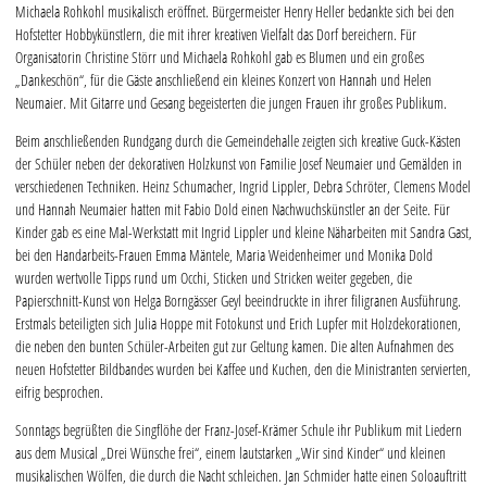
Michaela Rohkohl musikalisch eröffnet. Bürgermeister Henry Heller bedankte sich bei den
Hofstetter Hobbykünstlern, die mit ihrer kreativen Vielfalt das Dorf bereichern. Für
Organisatorin Christine Störr und Michaela Rohkohl gab es Blumen und ein großes
„Dankeschön“, für die Gäste anschließend ein kleines Konzert von Hannah und Helen
Neumaier. Mit Gitarre und Gesang begeisterten die jungen Frauen ihr großes Publikum.
Beim anschließenden Rundgang durch die Gemeindehalle zeigten sich kreative Guck-Kästen
der Schüler neben der dekorativen Holzkunst von Familie Josef Neumaier und Gemälden in
verschiedenen Techniken. Heinz Schumacher, Ingrid Lippler, Debra Schröter, Clemens Model
und Hannah Neumaier hatten mit Fabio Dold einen Nachwuchskünstler an der Seite. Für
Kinder gab es eine Mal-Werkstatt mit Ingrid Lippler und kleine Näharbeiten mit Sandra Gast,
bei den Handarbeits-Frauen Emma Mäntele, Maria Weidenheimer und Monika Dold
wurden wertvolle Tipps rund um Occhi, Sticken und Stricken weiter gegeben, die
Papierschnitt-Kunst von Helga Borngässer Geyl beeindruckte in ihrer filigranen Ausführung.
Erstmals beteiligten sich Julia Hoppe mit Fotokunst und Erich Lupfer mit Holzdekorationen,
die neben den bunten Schüler-Arbeiten gut zur Geltung kamen. Die alten Aufnahmen des
neuen Hofstetter Bildbandes wurden bei Kaffee und Kuchen, den die Ministranten servierten,
eifrig besprochen.
Sonntags begrüßten die Singflöhe der Franz-Josef-Krämer Schule ihr Publikum mit Liedern
aus dem Musical „Drei Wünsche frei“, einem lautstarken „Wir sind Kinder“ und kleinen
musikalischen Wölfen, die durch die Nacht schleichen. Jan Schmider hatte einen Soloauftritt