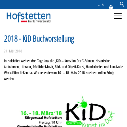
A
A
Aktuelles
2018 - KiD Buchvorstellung
Gemeinde
21. Mär 2018
In Hofstetten wehten drei Tage lang die „KiD – Kunst im Dorf“-Fahnen. Historische
Rathaus & Service
Aufnahmen, Literatur, fröhliche Musik, Bild- und Objekt-Kunst, Handarbeiten und kunstvolle
Werkstätten ließen das Wochenende vom 16. – 18. März 2018 zu einem vollen Erfolg
werden.
Freizeit & Tourismus
Wirtschaft
Kontakt