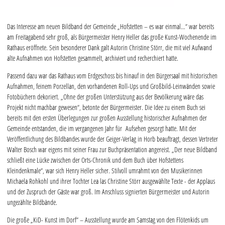
Das Interesse am neuen Bildband der Gemeinde „Hofstetten – es war einmal…“ war bereits
am Freitagabend sehr groß, als Bürgermeister Henry Heller das große Kunst-Wochenende im
Rathaus eröffnete. Sein besonderer Dank galt Autorin Christine Störr, die mit viel Aufwand
alte Aufnahmen von Hofstetten gesammelt, archiviert und recherchiert hatte.
Passend dazu war das Rathaus vom Erdgeschoss bis hinauf in den Bürgersaal mit historischen
Aufnahmen, feinem Porzellan, den vorhandenen Roll-Ups und Großbild-Leinwänden sowie
Fotobüchern dekoriert. „Ohne der großen Unterstützung aus der Bevölkerung wäre das
Projekt nicht machbar gewesen“, betonte der Bürgermeister. Die Idee zu einem Buch sei
bereits mit den ersten Überlegungen zur großen Ausstellung historischer Aufnahmen der
Gemeinde entstanden, die im vergangenen Jahr für Aufsehen gesorgt hatte. Mit der
Veröffentlichung des Bildbandes wurde der Geiger-Verlag in Horb beauftragt, dessen Vertreter
Walter Bosch war eigens mit seiner Frau zur Buchpräsentation angereist. „Der neue Bildband
schließt eine Lücke zwischen der Orts-Chronik und dem Buch über Hofstettens
Kleindenkmale“, war sich Henry Heller sicher. Stilvoll umrahmt von den Musikerinnen
Michaela Rohkohl und ihrer Tochter Lea las Christine Störr ausgewählte Texte - der Applaus
und der Zuspruch der Gäste war groß. Im Anschluss signierten Bürgermeister und Autorin
ungezählte Bildbände.
Die große „KiD- Kunst im Dorf“ – Ausstellung wurde am Samstag von den Flötenkids um