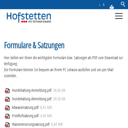
A
A
Aktuelles
Formulare & Satzungen
Gemeinde
Hier stellen wir Ihnen die wichtigsten Formulare bzw. Satzungen als PDF zum Download zur
Verfügung.
Rathaus & Service
Die Formulare können Sie bequem an Ihrem PC zuhause ausfüllen und uns per Mail
zusenden.
Ansprechpartner
Karriere
Hundehaltung-Anmeldung.pdf
38,06 KB
Bürgerblatt
Hundehaltung-Abmeldung.pdf
39,58 KB
Gebühren, Beiträge, Steuern & Abgaben
Abwassersatzung.pdf
8,41 MB
Formulare & Satzungen
Friedhofssatzung.pdf
4,49 MB
Bauen in Hofstetten
Wasserversorungssatzung.pdf
6,60 MB