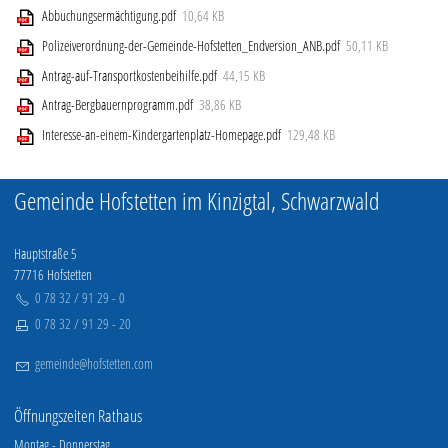
Aktuelle Ausschreibung
Abbuchungsermächtigung.pdf
10,64 KB
Freizeit & Tourismus
Polizeiverordnung-der-Gemeinde-Hofstetten_Endversion_ANB.pdf
50,11 KB
Antrag-auf-Transportkostenbeihilfe.pdf
44,15 KB
Wirtschaft
Antrag-Bergbauernprogramm.pdf
38,86 KB
Interesse-an-einem-Kindergartenplatz-Homepage.pdf
129,48 KB
Kontakt
Gemeinde Hofstetten im Kinzigtal, Schwarzwald
Hauptstraße 5
77716 Hofstetten
0 78 32 / 91 29 - 0
0 78 32 / 91 29 - 20
g
m
nd
h
fst
tt
n
c
m
Öffnungszeiten Rathaus
Montag - Donnerstag