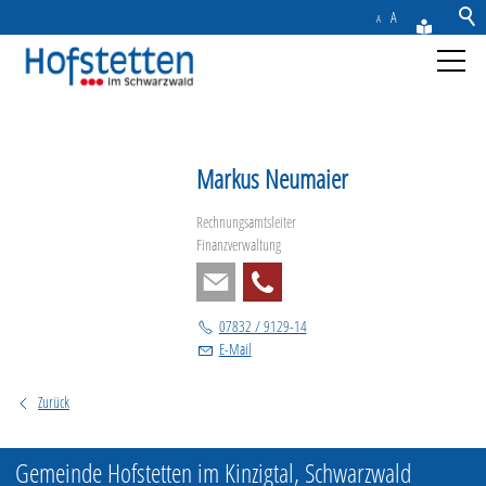
A
A
Aktuelles
Markus Neumaier
Gemeinde
Rechnungsamtsleiter
Rathaus & Service
Finanzverwaltung
Freizeit & Tourismus
07832 / 9129-14
E-Mail
Wirtschaft
Zurück
Kontakt
Gemeinde Hofstetten im Kinzigtal, Schwarzwald